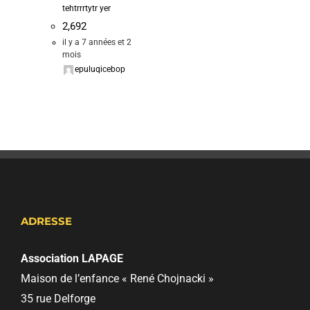
tehtrrrtytr yer
2,692
il y a 7 années et 2
mois
epuluqicebop
ADRESSE
Association LAPAGE
Maison de l’enfance « René Chojnacki »
35 rue Delforge