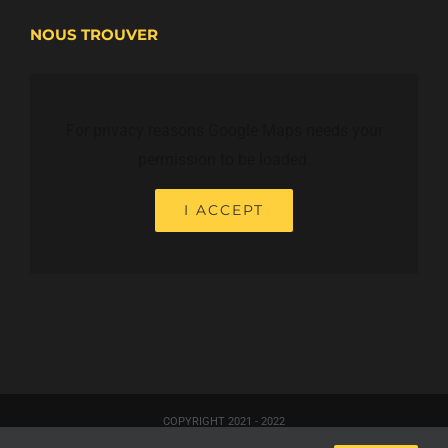
NOUS TROUVER
For privacy reasons Google Maps needs your
permission to be loaded.
I ACCEPT
COPYRIGHT 2021 - 2022