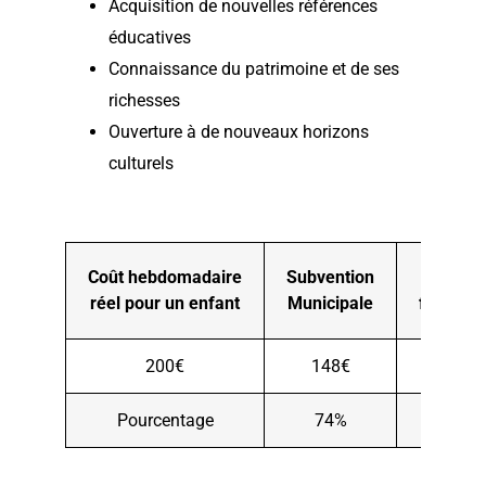
Acquisition de nouvelles références
éducatives
Connaissance du patrimoine et de ses
richesses
Ouverture à de nouveaux horizons
culturels
Coût hebdomadaire
Subvention
Caisse
réel pour un enfant
Municipale
familial
200€
148€
Pourcentage
74%