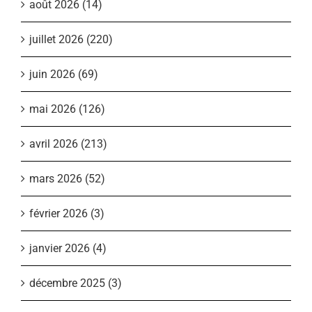
août 2026 (14)
juillet 2026 (220)
juin 2026 (69)
mai 2026 (126)
avril 2026 (213)
mars 2026 (52)
février 2026 (3)
janvier 2026 (4)
décembre 2025 (3)