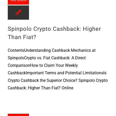
Spinpolo Crypto Cashback: Higher
Than Fiat?
ContentsUnderstanding Cashback Mechanics at
SpinpoloCrypto vs. Fiat Cashback: A Direct
ComparisonHow to Claim Your Weekly
CashbackImportant Terms and Potential LimitationsIs
Crypto Cashback the Superior Choice? Spinpolo Crypto
Cashback: Higher Than Fiat? Online