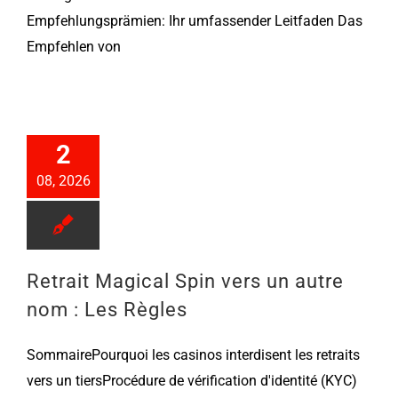
Empfehlungsprämien: Ihr umfassender Leitfaden Das
Empfehlen von
2
08, 2026
Retrait Magical Spin vers un autre
nom : Les Règles
SommairePourquoi les casinos interdisent les retraits
vers un tiersProcédure de vérification d'identité (KYC)