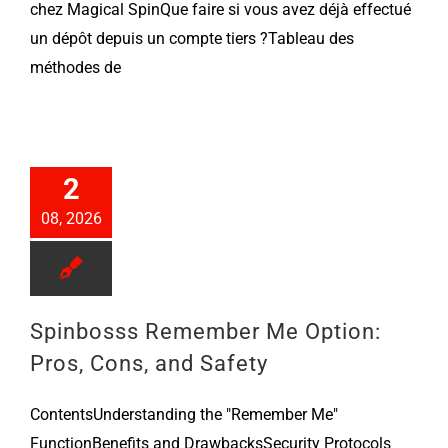
chez Magical SpinQue faire si vous avez déjà effectué
un dépôt depuis un compte tiers ?Tableau des
méthodes de
2
08, 2026
Spinbosss Remember Me Option:
Pros, Cons, and Safety
ContentsUnderstanding the "Remember Me"
FunctionBenefits and DrawbacksSecurity Protocols