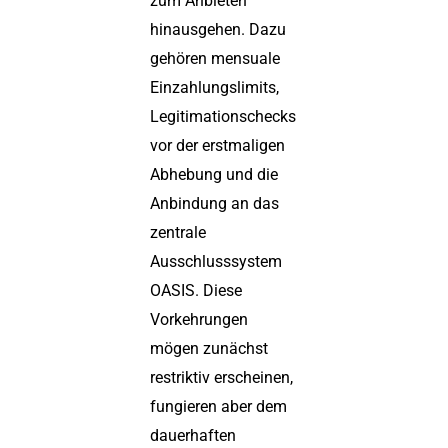
zum Anbieten
hinausgehen. Dazu
gehören mensuale
Einzahlungslimits,
Legitimationschecks
vor der erstmaligen
Abhebung und die
Anbindung an das
zentrale
Ausschlusssystem
OASIS. Diese
Vorkehrungen
mögen zunächst
restriktiv erscheinen,
fungieren aber dem
dauerhaften