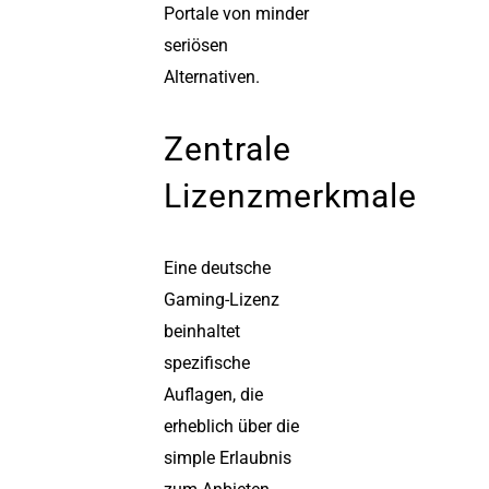
Portale von minder
seriösen
Alternativen.
Zentrale
Lizenzmerkmale
Eine deutsche
Gaming-Lizenz
beinhaltet
spezifische
Auflagen, die
erheblich über die
simple Erlaubnis