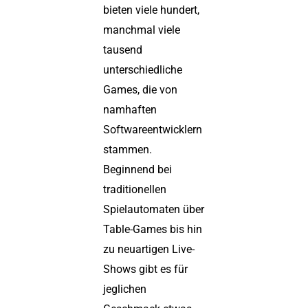
bieten viele hundert,
manchmal viele
tausend
unterschiedliche
Games, die von
namhaften
Softwareentwicklern
stammen.
Beginnend bei
traditionellen
Spielautomaten über
Table-Games bis hin
zu neuartigen Live-
Shows gibt es für
jeglichen