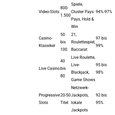
Spiele,
800-
Video-Slots
Cluster Pays
94%-97%
1.500
Pays, Hold &
Win
50
21,
Casino-
97 bis
bis
Roulettespiel,
Klassiker
99%
100
Baccarat
Live Roulette,
40
Live-
95 bis
Live Casino
bis
Blackjack,
98%
80
Game Shows
Netzwerk-
Progressive
20-50
Jackpots,
92 bis
Slots
Titel
lokale
95%
Jackpots