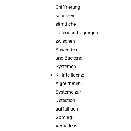
Chiffrierung
schützen
sämtliche
Datenübertragungen
zwischen
Anwendern
und Backend-
Systemen
KI- Intelligenz:
Algorithmen-
Systeme zur
Detektion
auffälligen
Gaming-
Verhaltens