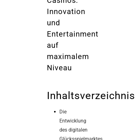
Casinos:
Innovation
und
Entertainment
auf
maximalem
Niveau
Inhaltsverzeichnis
Die
Entwicklung
des digitalen
Glücksspielmarktes