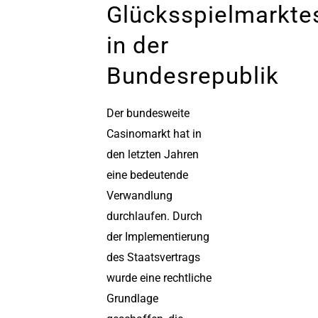
Glücksspielmarkte
in der
Bundesrepublik
Der bundesweite
Casinomarkt hat in
den letzten Jahren
eine bedeutende
Verwandlung
durchlaufen. Durch
der Implementierung
des Staatsvertrags
wurde eine rechtliche
Grundlage